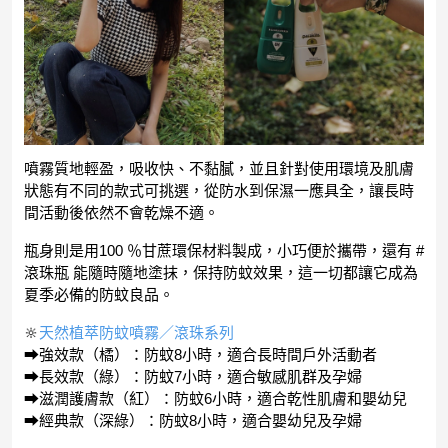
噴霧質地輕盈，吸收快、不黏膩，並且針對使用環境及肌膚
狀態有不同的款式可挑選，從防水到保濕一應具全，讓長時
間活動後依然不會乾燥不適。
瓶身則是用100 ％甘蔗環保材料製成，小巧便於攜帶，還有 #
滾珠瓶 能隨時隨地塗抹，保持防蚊效果，這一切都讓它成為
夏季必備的防蚊良品。
🔆
天然植萃防蚊噴霧／滾珠系列
⮕強效款（橘）：防蚊8小時，適合長時間戶外活動者
⮕長效款（綠）：防蚊7小時，適合敏感肌群及孕婦
⮕滋潤護膚款（紅）：防蚊6小時，適合乾性肌膚和嬰幼兒
⮕經典款（深綠）：防蚊8小時，適合嬰幼兒及孕婦