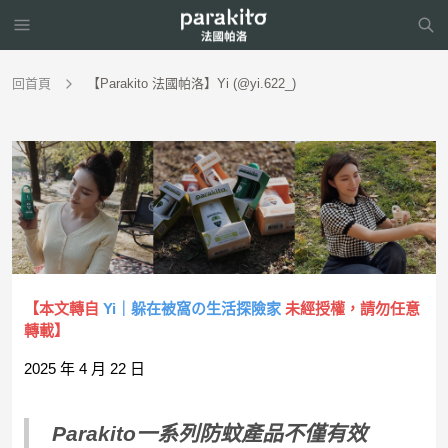
回首頁
【Parakito 法國帕洛】Yi (@yi.622_)
【本文轉自
Yi｜躲在被窩の生活探險家
未經授權，請勿任意
轉載】
2025 年 4 月 22 日
Parakito一系列防蚊產品不僅有效