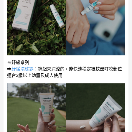
🔆紓緩系列
⮕
紓緩滾珠露
：擦起來涼涼的，能快速穩定被蚊蟲叮咬部位
適合3歲以上幼童及成人使用