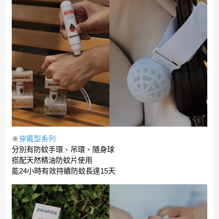
🔆
穿戴型系列
分別有防蚊手環、吊環、隨身球
搭配天然精油防蚊片使用
能24小時有效持續防蚊長達15天