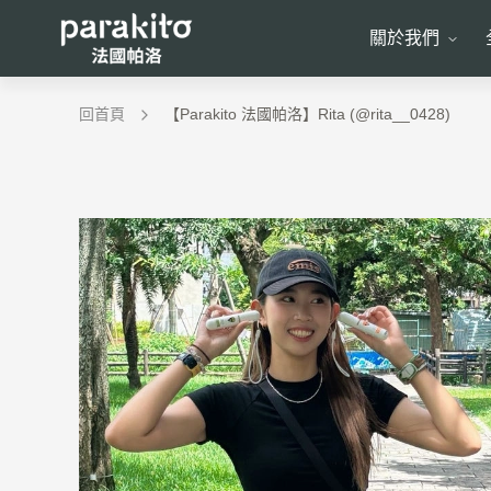
關於我們
回首頁
【Parakito 法國帕洛】Rita (@rita__0428)