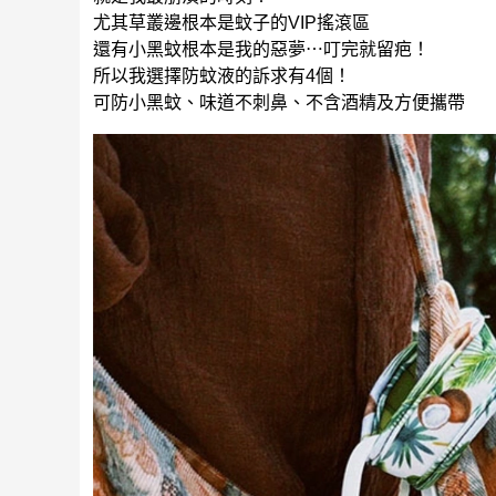
尤其草叢邊根本是蚊子的VIP搖滾區
還有小黑蚊根本是我的惡夢⋯叮完就留疤！
所以我選擇防蚊液的訴求有4個！
可防小黑蚊、味道不刺鼻、不含酒精及方便攜帶