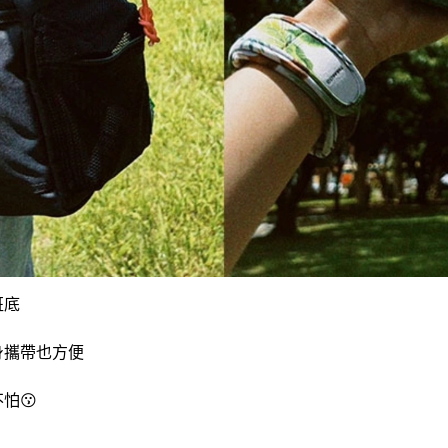
班底
身攜帶也方便
怕😗