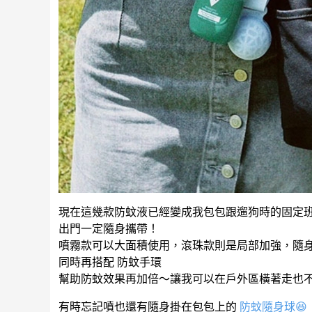
現在這幾款防蚊液已經變成我包包跟遛狗時的固定
出門一定隨身攜帶！
噴霧款可以大面積使用，滾珠款則是局部加強，隨
同時再搭配 防蚊手環
幫助防蚊效果再加倍～讓我可以在戶外區橫著走也不
有時忘記噴也還有隨身掛在包包上的
防蚊隨身球
😆