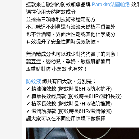
這款來自歐洲的防蚊領導品牌
Parakito法國帕洛
效
選擇使用天然防蚊成分
並透過三項專利技術來穩定配方
不只味道不刺鼻還有淡淡天然植萃香氣外
也不含酒精、界面活性劑或其他化學成分
有效提升了安全性同時長效防蚊。
無酒精成分也可以減少對狗狗鼻子的刺激！
蠶豆症、嬰幼兒、孕婦、敏感肌都適用
⚠️重點對防 小黑蚊 也有效！
防蚊液
總共有四大款，分別是：
✔ 精油強效款 (防蚊時長8HR/防水抗汗)
✔ 植萃長效經典款 (防蚊時長8HR/溫和長效)
✔ 植萃長效款 (防蚊時長7HR/敏肌推薦)
✔ 滋潤護膚款 (防蚊時長6HR/滋潤保濕)
讓大家可以在不同使用情境下做選擇