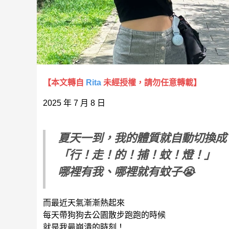
【本文轉自
Rita
未經授權，請勿任意轉載】
2025 年 7 月 8 日
夏天一到，我的體質就自動切換成
「行！走！的！捕！蚊！燈！」
哪裡有我、哪裡就有蚊子😭
而最近天氣漸漸熱起來
每天帶狗狗去公園散步跑跑的時候
就是我最崩潰的時刻！