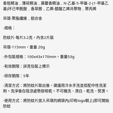
香苞精油﹑薄荷精油﹑廣藿香精油﹑N-乙基-5-甲基-2-(1-甲基乙
基)环己甲酰胺﹑香草醛﹑乙烯-醋酸乙烯共聚物﹑聚丙烯
吊環-聚脂纖維﹑鋁合金
-規格：
防蚊片-每片3.2克，內含2片裝
吊環-115mm，重量 20g
-外包裝規格：100x43x170mm，重量53g
-有效期限：詳見包裝上標示
-保存期限：5年
-清潔方式：將防蚊片取出後，建議用冷水手洗並搭配中性洗潔
劑。洗淨後在陰涼處懸掛晾乾。不可機洗、漂白、乾洗、熨燙。
-使用方式：將防蚊片放入吊環的網袋內(印有logo朝上)即可開始
防蚊