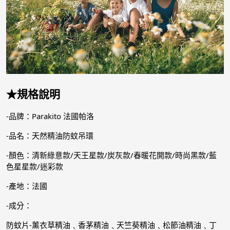
★規格說明
-品牌：Parakito 法國帕洛
-品名：天然精油防蚊吊環
-顏色：清新綠意款/天王星款/炭灰款/春暖花開款/時尚黑款/藍
色星星款/迷彩款
-產地：法國
-成分：
防蚊片-薰衣草精油﹑香茅精油﹑天竺葵精油﹑松節油精油﹑丁