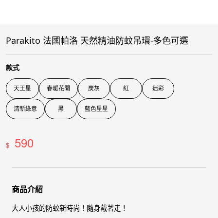
Parakito 法國帕洛 天然精油防蚊吊環-多色可選
款式
天王星
春暖花開
炭灰
紅
迷彩
清新綠意
黑
藍色星星
590
$
商品介紹
大人小孩的防蚊新時尚！隨身戴著走！