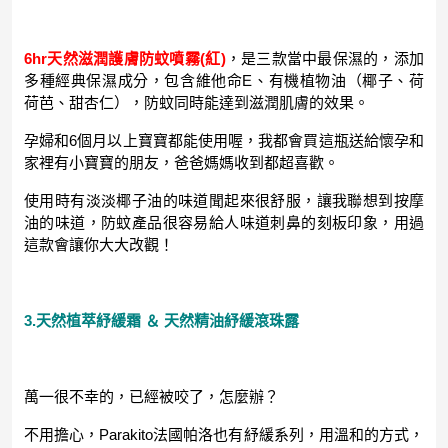
6hr天然滋潤護膚防蚊噴霧(紅)
，是三款當中最保濕的，添加
多種經典保濕成分，包含維他命E、有機植物油（椰子、荷
荷芭、甜杏仁），防蚊同時能達到滋潤肌膚的效果。
孕婦和6個月以上寶寶都能使用喔，我都會買這瓶送給懷孕和
家裡有小寶寶的朋友，爸爸媽媽收到都超喜歡。
使用時有淡淡椰子油的味道聞起來很舒服，讓我聯想到按摩
油的味道，防蚊產品很容易給人味道刺鼻的刻板印象，用過
這款會讓你大大改觀！
3.天然植萃紓緩霜 ＆ 天然精油紓緩滾珠露
萬一很不幸的，已經被咬了，怎麼辦？
不用擔心，Parakito法國帕洛也有紓緩系列，用溫和的方式，