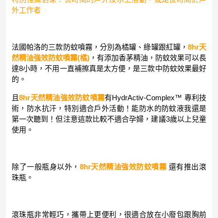
外工作者
法國帕洛的三款防蚊噴霧，分別為橘罐、綠罐跟紅罐，
8hr天
然精油強效防蚊噴霧(橘)
，有添加香茅精油，防蚊效果可以長
達8小時，不用一直補擦真是太方便，是三款中防蚊效果最好
的。
且
8hr天然精油強效防蚊噴霧
有HydrActiv-Complex™ 專利技
術，防水抗汗，特別適合戶外活動！能防水的防蚊液我還是
第一次聽到！但注意這款比較不適合孕婦，建議3歲以上兒童
使用。
除了一般瓶身以外，
8hr天然精油強效防蚊噴霧
還有推出滾
珠瓶。
滾珠瓶非常輕巧，攜帶上更便利，很適合放在小廢包跟胸前