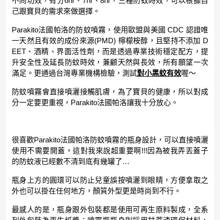
不同功效，有分6hr、7hr、8hr，三種防蚊時效，可以根據自
己跟寶貝的需求來做選擇。
Parakito法國帕洛的防蚊噴霧，使用歐盟與美國 CDC 認證唯
一天然且有效的成份來源(PMD) 檸檬桉醇，且堅持不添加 D
EET、酒精、界面活性劑，而是透過專業技術穩定配方，提
升安全性及延長防蚊時效，兼顧天然與長效，所有願望一次
滿足。更通過台灣專業機構檢驗，測試
對小黑蚊有效
喔～
防蚊噴霧會直接噴灑接觸肌膚，為了寶貝的健康，所以對成
分一定要更重視，Parakito法國帕洛讓我十分放心。
很喜歡Parakito法國帕洛防蚊噴霧的瓶身設計，可以直接噴灑
使用不需要開蓋，這對我來說超重要啊!!!因為被我弄丟蓋子
的防蚊液已經數不清到底有幾罐了…
瓶身上方的圓環可以防止兒童誤按噴灑到眼睛，方便拿取之
外也可以掛在任何地方，顏質外型更是時尚到不行。
最感人的是，瓶身跟外包裝都是使用可再生原料製成，全系