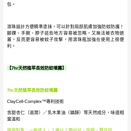
包。
滾珠設計方便精準塗抹，可以針對局部肌膚加強防蚊防護！
腳踝、手腕、脖子這些地方容易被忽略，又無法被衣物遮
蓋，反而更容易被蚊子攻擊，用滾珠瓶加強在使用上很便
利。
【7hr天然植萃長效防蚊噴霧】
7hr天然植萃長效防蚊噴霧
ClayCell-Complex™專利技術
含甜杏仁（滋潤）／乳木果油（鎮靜）等天然成分，味道相
當溫和
適用對象：一般成人、１歲以上嬰幼兒、孕婦、蠶豆症