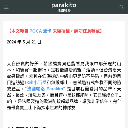
【本文轉自
POCA 波卡
未經授權，請勿任意轉載】
2024 年 5 月 21 日
大自然真的好美，希望讓寶貝也能看見我眼中那美麗的山
林，和寶寶一起健行，是我最熱愛的親子活動。但台灣夏天
蚊蟲肆虐，尤其在低海拔的中級山更是防不勝防，目前帶目
目造訪過
13座小百岳
和無數郊山，嘗試過各式各樣不同的防
蚊產品，
”
法國帕洛 Parakito”
是目前我最愛用的品牌，天
然、長效、環境友善，而且連小黑蚊都能防。它已經成立了1
8年，是法國製造的歐洲防蚊領導品牌，讓我非常信任，完全
是帶寶寶上山下海探索世界的神隊友。