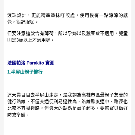
滾珠設計，更能精準塗抹叮咬處，使用後有一點涼涼的感
覺，很舒服呢。
但要注意這款含有薄荷，所以孕婦以及蠶豆症不適用，兒童
則是3歲以上才適用喔。
法國帕洛 Parakito 實測
1.半屏山親子健行
這天帶目目去半屏山走走，是我認為高雄市區最親子友善的
健行路線，不僅交通便利易達性高、路線難度適中、路徑也
比較不容易迷路，但最大的缺點是蚊子超多，要幫寶貝做好
防蚊準備。