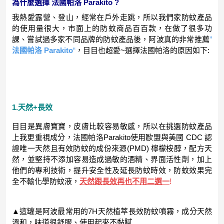
為什麼選擇
法國帕洛 Parakito
?
我熱愛露營、登山，經常在戶外走跳，所以我們家防蚊產品
的使用量很大，市面上的防蚊商品百百款，在做了很多功
課、嘗試過多家不同品牌的防蚊產品後，阿波真的非常推薦
”
法國帕洛 Parakito
“
，目目也超愛~選擇法國帕洛的原因如下:
1.天然+長效
目目是異膚寶寶，皮膚比較容易敏感，所以在挑選防蚊產品
上我更重視成分，法國帕洛Parakito使用歐盟與美國 CDC 認
證唯一天然且有效防蚊的成份來源(PMD) 檸檬桉醇，配方天
然，並堅持不添加容易造成過敏的酒精、界面活性劑，加上
他們的專利技術，提升安全性及延長防蚊時效，防蚊效果完
全不輸化學防蚊液，
天然跟長效再也不用二選一
!
▲這罐是阿波最常用的7H天然植萃長效防蚊噴霧，成分天然
溫和，味道很舒服、使用起來不黏膩