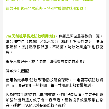
這款使用起來非常乾爽～ 特別推薦給敏感肌族群！
7hr天然植萃長效防蚊噴霧(綠)
，這瓶是阿波最喜歡的一罐，
富含甜杏仁（滋潤）／乳木果油（鎮靜）等天然成分，味道
很溫和，塗抹起來很舒服、不黏膩，防蚊效果達7H也很優
異。
很多人會好奇，戴了防蚊手環還會需要防蚊液嗎?
答案是：
要喔!
使用防蚊手環/防蚊吊環/防蚊隨身球時，一定要再噴防蚊噴
霧!而且噴完要用手塗抹開，每一寸肌膚上都要覆蓋到。
因為防蚊手環/防蚊吊環/防蚊球，作用很像盾牌，主要是用來
加強外出時遠方蚊子會一直靠近，預防很多蚊蟲聚集在身
旁。(約避開30M以外遠距離蚊子靠近)