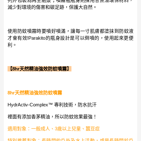
列外包裝為再生紙漿；噴霧瓶瓶身則採用甘蔗渣環保材料，
減少對環境的傷害和碳足跡，保護大自然。
使用防蚊噴霧時要噴好噴滿，讓每一寸肌膚都塗抹到防蚊液
才會有效!Parakito的瓶身設計是可以倒噴的，使用起來更便
利。
【8hr天然精油強效防蚊噴霧】
8hr天然精油強效防蚊噴霧
HydrActiv-Complex™ 專利技術，防水抗汗
裡面有添加香茅精油，所以防蚊效果最強！
適用對象：一般成人、3歲以上兒童、蠶豆症
特別推薦對象：長時間的戶外及水上活動，或是長時間於戶