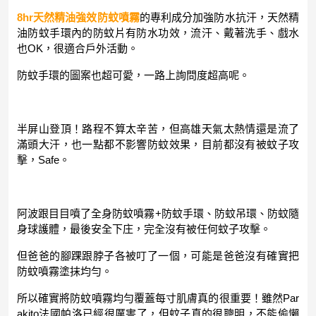
8hr天然精油強效防蚊噴霧
的專利成分加強防水抗汗，天然精
油防蚊手環內的防蚊片有防水功效，流汗、戴著洗手、戲水
也OK，很適合戶外活動。
防蚊手環的圖案也超可愛，一路上詢問度超高呢。
半屏山登頂！路程不算太辛苦，但高雄天氣太熱情還是流了
滿頭大汗，也一點都不影響防蚊效果，目前都沒有被蚊子攻
擊，Safe。
阿波跟目目噴了全身防蚊噴霧+防蚊手環、防蚊吊環、防蚊隨
身球護體，最後安全下庄，完全沒有被任何蚊子攻擊。
但爸爸的腳踝跟脖子各被叮了一個，可能是爸爸沒有確實把
防蚊噴霧塗抹均勻。
所以確實將防蚊噴霧均勻覆蓋每寸肌膚真的很重要！雖然Par
akito法國帕洛已經很厲害了，但蚊子真的很聰明，不能偷懶