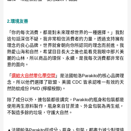
2.環境友善
「你的每次消費，都是對未來理想世界的一種選擇。」我對
這句話深信不疑，我非常相信消費者的力量，透過支持擁有
理念的良心品牌，世界就會朝向你所認同的理念而前進。我
熱愛山海和自然，希望目目長大之後也能看見我眼中那片美
麗的山林，所以商品的環保、永續，是我每次消費都非常在
意的面向。
「
還給大自然零化學空間
」是法國帕洛Parakito的核心品牌理
念，所以他們選擇了歐盟、美國 CDC 皆承認唯一有效的天
然防蚊成份 PMD (檸檬桉醇)。
除了成分以外，連包裝都很講究，Parakito的瓶身和包裝都是
使用再生原料製作，瓶身來自甘蔗渣、外盒包裝為再生紙，
不製造多餘的垃圾，守護大自然。
▲法國帕洛Parakito從成分、瓶身、包裝，都盡力減少對環境