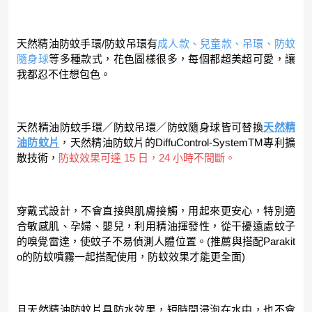
天然精油防蚊手環/防蚊吊環有
成人款
、
兒童款
、
吊環
、
防蚊
隨身球
等多種款式，花色圖樣很多，每個都超美超可愛，讓
我都忍不住想包色。
天然精油防蚊手環／防蚊吊環／防蚊隨身球皆可替換
天然精
油防蚊片
，天然精油防蚊片的DiffuControl-SystemTM專利擴
散技術，
防蚊效果可達 15 日，24 小時不間斷。
穿戴式設計，不會直接與肌膚接觸，用起來更安心，特別適
合敏感肌、孕婦、嬰兒，利用精油揮發性，從干擾遠處蚊子
的嗅覺雷達，使蚊子不易偵測人體位置。(推薦與搭配Parakit
o的防蚊噴霧一起搭配使用，防蚊效果才能更全面)
且天然精油防蚊片具防水效果，短時間浸泡在水中，也不會