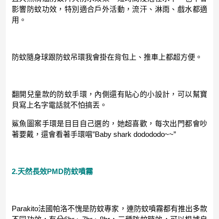
影響防蚊功效，特別適合戶外活動，流汗、淋雨、戲水都適
用。
防蚊隨身球跟防蚊吊環我會掛在背包上、推車上都超方便。
翻開兒童款的防蚊手環，內側還有貼心的小設計，可以幫寶
貝寫上名字電話就不怕搞丟。
鯊魚圖案手環是目目自己選的，她超喜歡，每次出門都會吵
著要戴，還會看著手環唱”Baby shark dodododo~~”
2.天然長效PMD防蚊噴霧
Parakito法國帕洛不愧是防蚊專家，連防蚊噴霧都有推出多款