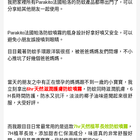
我把家裡所有Parakito法國帕洛的防蚊產品都帶出門了，可以
分享給其他朋友一起使用。
Parakito法國帕洛防蚊噴霧的瓶身設計好拿好噴又安全，可以
避免小朋友誤按噴到眼睛。
目目戴著防蚊手環跟洋裝很搭，被爸爸媽媽友們問爆，不小
心推坑了好幾個爸爸媽媽。
當天的朋友之中有正在懷孕的媽媽跟不到一歲的小寶寶，我
立刻拿出
6hr天然滋潤護膚防蚊噴霧
，防蚊同時滋潤肌膚，6
H長時間防護，防水又抗汗，淡淡的椰子油味道聞起來很舒
服，大受好評。
而我跟目目日常最常用的是這款
7hr天然植萃長效防蚊噴霧
，
7H植萃長效，添加甜杏仁保濕成分，味道真的非常舒服好