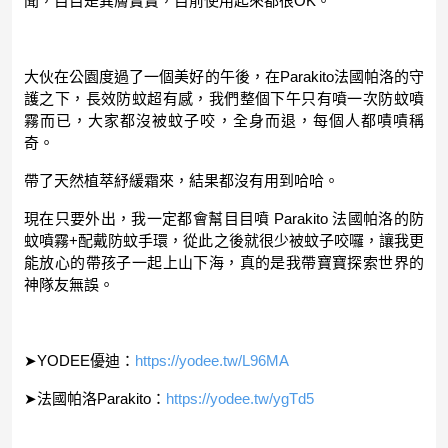
聞，目目是異膚寶寶，目前使用起來都很OK。
大伙在公園度過了一個美好的午後，在Parakito法國帕洛的守
護之下，長效防蚊超有感，我們整個下午只有噴一次防蚊噴
霧而已，大家都沒被蚊子咬，全身而退，每個人都嘖嘖稱
奇。
帶了天然植萃紓緩霜來，結果都沒有用到哈哈。
現在只要外出，我一定都會幫目目噴 Parakito 法國帕洛的防
蚊噴霧+配戴防蚊手環，從此之後就很少被蚊子咬囉，讓我更
能放心的帶孩子一起上山下海，真的是我帶寶寶探索世界的
神隊友無誤。
➤YODEE優迪：
https://yodee.tw/L96MA
➤法國帕洛Parakito：
https://yodee.tw/ygTd5