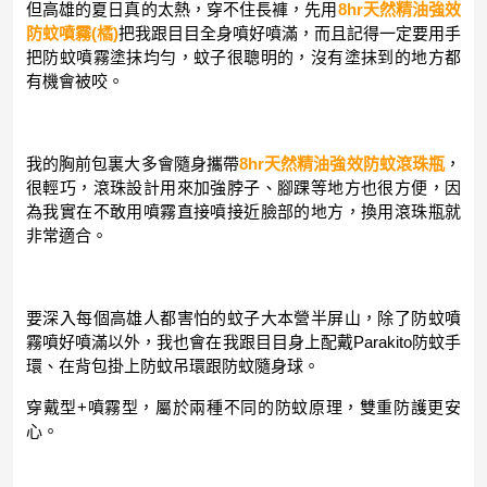
但高雄的夏日真的太熱，穿不住長褲，先用
8hr天然精油強效
防蚊噴霧(橘)
把我跟目目全身噴好噴滿，而且記得一定要用手
把防蚊噴霧塗抹均勻，蚊子很聰明的，沒有塗抹到的地方都
有機會被咬。
我的胸前包裏大多會隨身攜帶
8hr天然精油強效防蚊滾珠瓶
，
很輕巧，滾珠設計用來加強脖子、腳踝等地方也很方便，因
為我實在不敢用噴霧直接噴接近臉部的地方，換用滾珠瓶就
非常適合。
要深入每個高雄人都害怕的蚊子大本營半屏山，除了防蚊噴
霧噴好噴滿以外，我也會在我跟目目身上配戴Parakito防蚊手
環、在背包掛上防蚊吊環跟防蚊隨身球。
穿戴型+噴霧型，屬於兩種不同的防蚊原理，雙重防護更安
心。