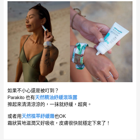
如果不小心還是被叮到？
Parakito 也有
天然精油紓緩滾珠露
擦起來清清涼涼的，一抹就紓緩，超爽。
或者用
天然植萃紓緩霜
也OK
霜狀質地滋潤又好吸收，皮膚很快就穩定下來了！