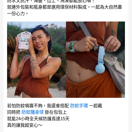
防水又抗汗，海邊、山上、溯溪都能放心噴！
就連外包裝和瓶身都是選用環保材料製成，一起為大自然盡
一份心力。
若怕防蚊噴霧不夠，我還會搭配
防蚊手環
一起戴
同時把
防蚊隨身球
掛在包包上
就能24小時全天候防護長達15天
真的讓我超安心～