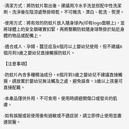
-清潔方式：將防蚊片取出後，建議用冷水手洗並搭配中性洗潔
劑。洗淨後在陰涼處懸掛晾乾。不可機洗、漂白、乾洗、熨燙。
-使用方式：將有效的防蚊片放入隨身球內(印有logo面朝上)，並
將球體上的安全鎖確實扣緊，再將整顆防蚊隨身球懸掛於貼近身
體的物品或配備上。
-適合成人、孕婦、蠶豆症及6個月以上嬰幼兒使用，但不建議6
個月到3歲之嬰幼兒直接觸摸防蚊片。
【注意事項】
-防蚊片內含多種精油成分，6個月到3歲之嬰幼兒不建議直接觸
摸，請放置於嬰幼兒無法觸及之處，避免誤食。3歲以上孩童可
直接配戴。
-本產品僅供外用，不可食用。使用時請避開傷口或發炎的肌
膚。
-如有誤服或若使用後有過敏或不適症狀，請立即停止使用並盡
速就醫。