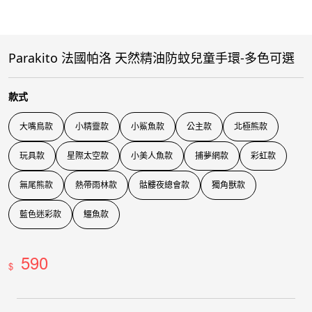
Parakito 法國帕洛 天然精油防蚊兒童手環-多色可選
款式
大嘴鳥款
小精靈款
小鯊魚款
公主款
北極熊款
玩具款
星際太空款
小美人魚款
捕夢網款
彩虹款
無尾熊款
熱帶雨林款
骷髏夜總會款
獨角獸款
藍色迷彩款
鱷魚款
590
$