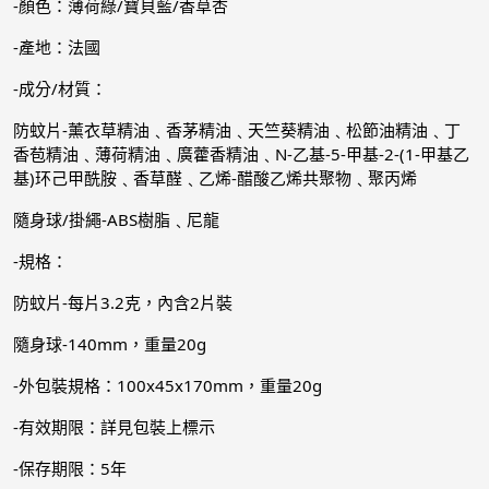
-顏色：薄荷綠/寶貝藍/香草杏
-產地：法國
-成分/材質：
防蚊片-薰衣草精油﹑香茅精油﹑天竺葵精油﹑松節油精油﹑丁
香苞精油﹑薄荷精油﹑廣藿香精油﹑N-乙基-5-甲基-2-(1-甲基乙
基)环己甲酰胺﹑香草醛﹑乙烯-醋酸乙烯共聚物﹑聚丙烯
隨身球/掛繩-ABS樹脂﹑尼龍
-規格：
防蚊片-每片3.2克，內含2片裝
隨身球-140mm，重量20g
-外包裝規格：100x45x170mm，重量20g
-有效期限：詳見包裝上標示
-保存期限：5年