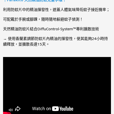
利用防蚊片中的精油揮發性，遮蓋人體氣味降低蚊子接近機率；
可配戴於手腕或腳踝，隨時隨地躲避蚊子偵測！
天然精油防蚊片結合DiffuControl-System™專利擴散技術
→ 使用香蘭素調節防蚊片內精油的揮發性，使其能夠24小時持
續釋放，並擴散長達15天。