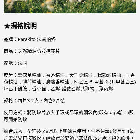
★規格說明
品牌：Parakito 法國帕洛
商品：天然精油防蚊補充片
產地：法國
成分：薰衣草精油﹑香茅精油﹑天竺葵精油﹑松節油精油﹑丁香
苞精油﹑薄荷精油﹑廣藿香精油﹑N-乙基-5-甲基-2-(1-甲基乙基)
环己甲酰胺﹑香草醛﹑乙烯-醋酸乙烯共聚物﹑聚丙烯
規格：每片3.2克，內含2片裝
使用方式：將防蚊片放入手環或吊環的網袋內(印有logo朝上)即
可開始防蚊
適合成人﹑孕婦及6個月以上嬰幼兒使用，但不建議6個月到3歲
之嬰幼兒直接觸摸，請放置於嬰幼兒無法觸及之處，避免誤食。